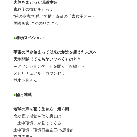
肉体をまとった瀬織津姫
素粒子の振動をとらえ、
“粉の意志”を感じて描く奇跡の「素粒子アート」
国際画家 さやのりこさん
●
巻頭スペシャル
宇宙の歴史始まって以来の創造を超えた未来へ
天地開闢（てんちかいびゃく）のとき
～アセンションゲートを開く〈前編〉～
スピリチュアル・カウンセラー
並木良和さん
●
隔月連載
地球の声を聴く生き方 第３回
命が喜ぶ感覚を取り戻せば
「土中環境」が見えてくる
土中環境・環境再生施工の提唱者