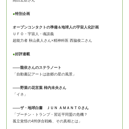
高田宏臣さん
●
特別企画
オープンコンタクトの準備＆地球人の宇宙人化計画
ＵＦＯ・宇宙人・魂談義
超能力者 秋山眞人さん×精神科医 西脇俊二さん
●
好評連載
――龍依さんのステラノート
「自動書記アートは故郷の星の風景」
――野菜の花言葉 柿内未央さん
「イネ」
――ザ・地球白書 ＪＵＮ ＡＭＡＮＴＯさん
「プーチン・トランプ・習近平同盟の危機？
孤立覚悟の4州併合戦略、その真相とは」