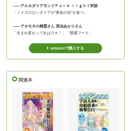
――アルカダイアモンドＰｕｒｅ ｌｉｇｈｔ対談
「ノイズのないダイアが“黄金の光”を放つ」
――アネモネの精霊さん 英治あかりさん
「生まれ変わってればＯＫ！」「開運フード」
amazonで購入する
関連本