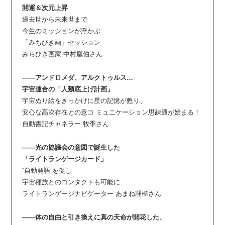
開運＆次元上昇
過去世から未来世まで
今生のミッションが浮かぶ
「みちびき画」セッション
みちびき画家 中村凰伯さん
――アンドロメダ、アルクトゥルス…
宇宙連合の「人類底上げ計画」
宇宙ぬり絵をきっかけに星の記憶が甦り、
安心な高次存在との意コ ミュニケーション思疎通が始まる！
自動書記チャネラー 牧季さん
――光の協議会の意図で誕生した
「ライトランゲージカード」
“自動発語”を促し
宇宙種族とのコンタクトも可能に
ライトランゲージナビゲーター あまね理樺さん
――体の自由と引き換えに真の天命が開花した、