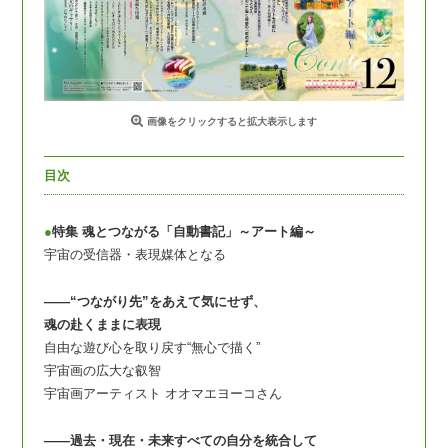
画像をクリックすると拡大表示します
目次
●
特集 魂とつながる「自動書記」～アート編～
宇宙の受信器・表現媒体となる
――“つながり先”をあえて気にせず、
魂の赴くままに表現
自由な遊び心を取り戻す“無心で描く”
宇宙画の広大な叡智
宇宙画アーティスト オオマエヨーコさん
――過去・現在・未来すべての自分を統合して