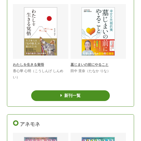
わたしを生きる覚悟
墓じまいの前にやること
香心華 心明（こうしんげ しんめ
田中 里奈（たなか りな）
い）
新刊一覧
アネモネ